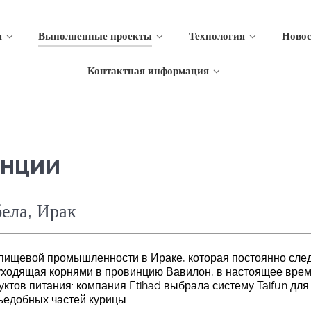
я
Выполненные проекты
Технология
Новос
Контактная информация
нции
бела, Ирак
ия пищевой промышленности в Ираке, которая постоянно сле
 уходящая корнями в провинцию Вавилон, в настоящее врем
тов питания: компания Etihad выбрала систему Taifun для
съедобных частей курицы.