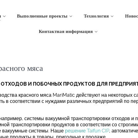
я
Выполненные проекты
Технология
Новос
Контактная информация
расного мяса
 ОТХОДОВ И ПОБОЧНЫХ ПРОДУКТОВ ДЛЯ ПРЕДПРИЯТ
водства красного мяса MariMatic действуют на некоторых 
ть в соответствии с нуждами различных предприятий по пе
 например, системы вакуумной транспортировки отходов и 
мной транспортировки продуктов в соответствии со строги
ые вакуумные системы. Наше
решение Taifun CIP
, автоматич
ные продукты в товары, пригодные к продаже.