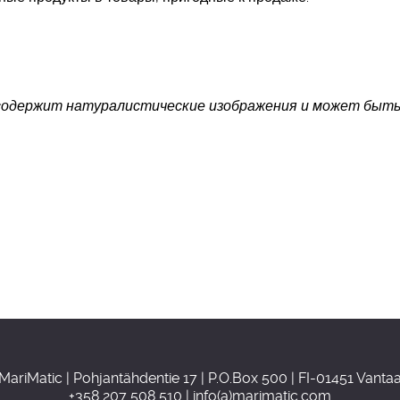
содержит натуралистические изображения и может быт
MariMatic | Pohjantähdentie 17 | P.O.Box 500 | FI-01451 Vanta
+358 207 508 510 | info(a)marimatic.com