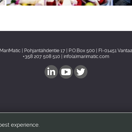
MariMatic | Pohjantähdentie 17 | P.O.Box 500 | FI-01451 Vanta
+358 207 508 510 | info(a)marimatic.com
best experience.