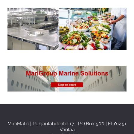
MariMatic | Pohjantähdentie 17 | P.O.Box 500 | FI-01451
Vantaa