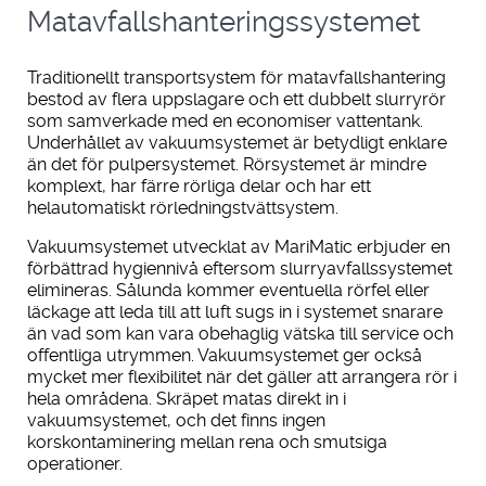
Matavfallshanteringssystemet
Traditionellt transportsystem för matavfallshantering
bestod av flera uppslagare och ett dubbelt slurryrör
som samverkade med en economiser vattentank.
Underhållet av vakuumsystemet är betydligt enklare
än det för pulpersystemet. Rörsystemet är mindre
komplext, har färre rörliga delar och har ett
helautomatiskt rörledningstvättsystem.
Vakuumsystemet utvecklat av MariMatic erbjuder en
förbättrad hygiennivå eftersom slurryavfallssystemet
elimineras. Sålunda kommer eventuella rörfel eller
läckage att leda till att luft sugs in i systemet snarare
än vad som kan vara obehaglig vätska till service och
offentliga utrymmen. Vakuumsystemet ger också
mycket mer flexibilitet när det gäller att arrangera rör i
hela områdena. Skräpet matas direkt in i
vakuumsystemet, och det finns ingen
korskontaminering mellan rena och smutsiga
operationer.