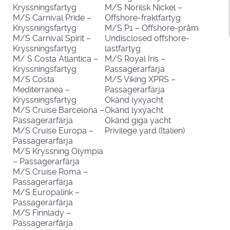
Kryssningsfartyg
M/S Norilsk Nickel –
M/S Carnival Pride –
Offshore-fraktfartyg
Kryssningsfartyg
M/S P1 – Offshore-pråm
M/S Carnival Spirit –
Undisclosed offshore-
Kryssningsfartyg
lastfartyg
M/ S Costa Atlantica –
M/S Royal Iris –
Kryssningsfartyg
Passagerarfärja
M/S Costa
M/S Viking XPRS –
Mediterranea –
Passagerarfärja
Kryssningsfartyg
Okänd lyxyacht
M/S Cruise Barcelona –
Okänd lyxyacht
Passagerarfärja
Okänd giga yacht
M/S Cruise Europa –
Privilege yard (Italien)
Passagerarfärja
M/S Kryssning Olympia
– Passagerarfärja
M/S Cruise Roma –
Passagerarfärja
M/S Europalink –
Passagerarfärja
M/S Finnlady –
Passagerarfärja