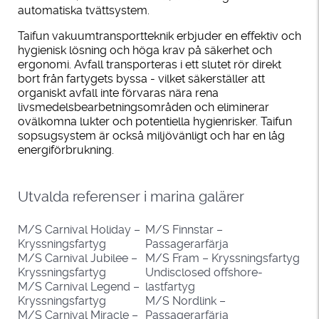
automatiska tvättsystem.
Taifun vakuumtransportteknik erbjuder en effektiv och
hygienisk lösning och höga krav på säkerhet och
ergonomi. Avfall transporteras i ett slutet rör direkt
bort från fartygets byssa - vilket säkerställer att
organiskt avfall inte förvaras nära rena
livsmedelsbearbetningsområden och eliminerar
ovälkomna lukter och potentiella hygienrisker. Taifun
sopsugsystem är också miljövänligt och har en låg
energiförbrukning.
Utvalda referenser i marina galärer
M/S Carnival Holiday –
M/S Finnstar –
Kryssningsfartyg
Passagerarfärja
M/S Carnival Jubilee –
M/S Fram – Kryssningsfartyg
Kryssningsfartyg
Undisclosed offshore-
M/S Carnival Legend –
lastfartyg
Kryssningsfartyg
M/S Nordlink –
M/S Carnival Miracle –
Passagerarfärja