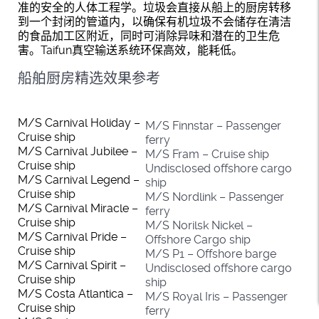
准的安全的人体工程学。垃圾会直接从船上的厨房转移
到一个封闭的管道内，以确保有机垃圾不会储存在清洁
的食品加工区附近，同时可消除异味和潜在的卫生危
害。Taifun真空输送系统环保高效，能耗低。
船舶厨房精选效果参考
M/S Carnival Holiday –
M/S Finnstar – Passenger
Cruise ship
ferry
M/S Carnival Jubilee –
M/S Fram – Cruise ship
Cruise ship
Undisclosed offshore cargo
M/S Carnival Legend –
ship
Cruise ship
M/S Nordlink – Passenger
M/S Carnival Miracle –
ferry
Cruise ship
M/S Norilsk Nickel –
M/S Carnival Pride –
Offshore Cargo ship
Cruise ship
M/S P1 – Offshore barge
M/S Carnival Spirit –
Undisclosed offshore cargo
Cruise ship
ship
M/S Costa Atlantica –
M/S Royal Iris – Passenger
Cruise ship
ferry