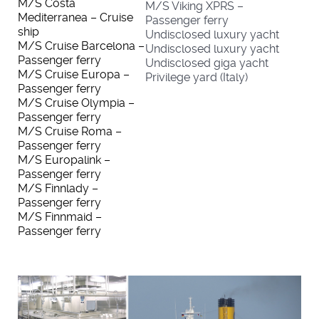
M/S Costa
M/S Viking XPRS –
Mediterranea – Cruise
Passenger ferry
ship
Undisclosed luxury yacht
M/S Cruise Barcelona –
Undisclosed luxury yacht
Passenger ferry
Undisclosed giga yacht
M/S Cruise Europa –
Privilege yard (Italy)
Passenger ferry
M/S Cruise Olympia –
Passenger ferry
M/S Cruise Roma –
Passenger ferry
M/S Europalink –
Passenger ferry
M/S Finnlady –
Passenger ferry
M/S Finnmaid –
Passenger ferry