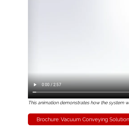
This animation demonstrates how the system wor
Brochure: Vacuum Conveying Solution