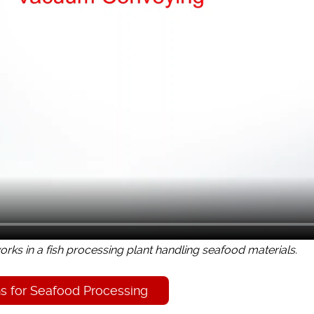
ks in a fish processing plant handling seafood materials.
s for Seafood Processing