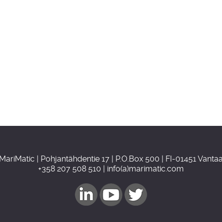
MariMatic | Pohjantähdentie 17 | P.O.Box 500 | FI-01451 Vanta
+358 207 508 510 | info(a)marimatic.com