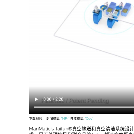
下载视频： 封闭格式:
"MP4"
开放格式:
"Ogg"
MariMatic's Taifun®真空输送和真