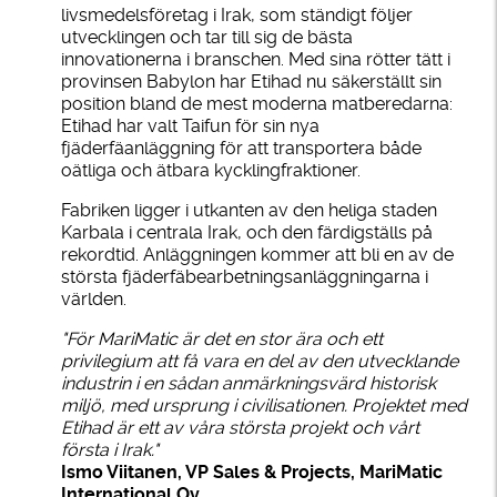
livsmedelsföretag i Irak, som ständigt följer
utvecklingen och tar till sig de bästa
innovationerna i branschen. Med sina rötter tätt i
provinsen Babylon har Etihad nu säkerställt sin
position bland de mest moderna matberedarna:
Etihad har valt Taifun för sin nya
fjäderfäanläggning för att transportera både
oätliga och ätbara kycklingfraktioner.
Fabriken ligger i utkanten av den heliga staden
Karbala i centrala Irak, och den färdigställs på
rekordtid. Anläggningen kommer att bli en av de
största fjäderfäbearbetningsanläggningarna i
världen.
"För MariMatic är det en stor ära och ett
privilegium att få vara en del av den utvecklande
industrin i en sådan anmärkningsvärd historisk
miljö, med ursprung i civilisationen. Projektet med
Etihad är ett av våra största projekt och vårt
första i Irak."
Ismo Viitanen, VP Sales & Projects, MariMatic
International Oy