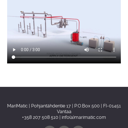
MariMatic | Pohjantähdentie 17 | P.O.Box 500 | FI-01451
Vantaa
+358 207 508 510 | info(a)marimatic.com